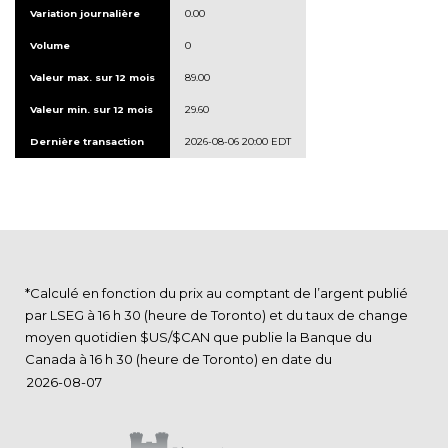
Variation journalière
0.00
Volume
0
Valeur max. sur 12 mois
89.00
Valeur min. sur 12 mois
29.60
Dernière transaction
2026-08-06 20:00 EDT
*Calculé en fonction du prix au comptant de l’argent publié
par LSEG à 16 h 30 (heure de Toronto) et du taux de change
moyen quotidien $US/$CAN que publie la Banque du
Canada à 16 h 30 (heure de Toronto) en date du