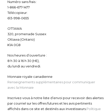
Numéro sans frais :
1-866-677-1477
Télécopieur:
613-998-0655
OTTAWA
320, promenade Sussex
Ottawa (Ontario)
K1A 0G8
Nos heures d’ouverture :
8 h 30 à 16 h 30 (HE),
du lundi au vendredi.
Monnaie royale canadienne
Renseignements supplémentaires pour communiquer
avec la Monnaie
Inscrivez-vous à notre liste d’envoi pour recevoir des alertes
par courriel sur les offres futures et les avis pertinents
affichés dans ce site et destinés aux investisseurs.
Politique