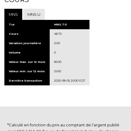
MNS
MNS.U
Tsx
MNS.TO
Cours
48.70
Variation journalière
0.00
Volume
0
Valeur max. sur 12 mois
89.00
Valeur min. sur 12 mois
29.60
Dernière transaction
2026-08-05 20:00 EDT
*Calculé en fonction du prix au comptant de l’argent publié