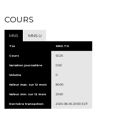
COURS
MNS
MNS.U
Tsx
MNS.TO
Cours
50.26
Variation journalière
0.00
Volume
0
Valeur max. sur 12 mois
89.00
Valeur min. sur 12 mois
29.60
Dernière transaction
2026-08-06 20:00 EDT