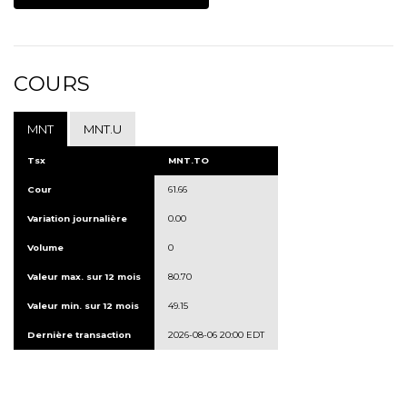
COURS
MNT
MNT.U
Tsx
MNT.TO
Cour
61.66
Variation journalière
0.00
Volume
0
Valeur max. sur 12 mois
80.70
Valeur min. sur 12 mois
49.15
Dernière transaction
2026-08-06 20:00 EDT